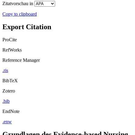
Zitatvorschau in
Copy to clipboard
Export Citation
ProCite
RefWorks
Reference Manager
.ris
BibTeX
Zotero
.bib
EndNote
.enw
Grundlagen des Evidence-based Nursing