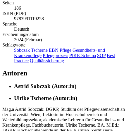
Seiten
186
ISBN (PDF)
9783991119258
Sprache
Deutsch
Erscheinungsdatum
2024 (Februar)
Schlagworte
Sobczak
Tscherne
EBN
Pflege
Gesundheits- und
Krankenpflege
Pflegeprozess
PIKE-Schema
SOP
Best
Practice
Qualitätssicherung
Autoren
Astrid Sobczak (Autor:in)
Ulrike Tscherne (Autor:in)
Mag.a Astrid Sobczak: DGKP, Studium der Pflegewissenschaft an
der Universität Wien, Lektorin im Hochschulbereich und
Weiterbildungssektor, akademische Lehrerin für Gesundheits- und
Krankenpflege, Fachbuchautorin. Ulrike Tscherne, BA, M.Ed.:
DGKP, Hochschullehrende an der FH Kärnten, Zertifizierte