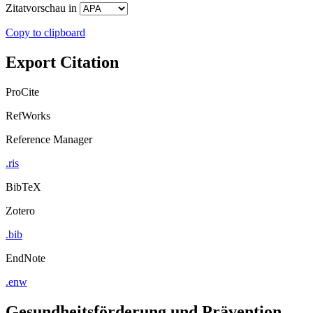
Zitatvorschau in
Copy to clipboard
Export Citation
ProCite
RefWorks
Reference Manager
.ris
BibTeX
Zotero
.bib
EndNote
.enw
Gesundheitsförderung und Prävention