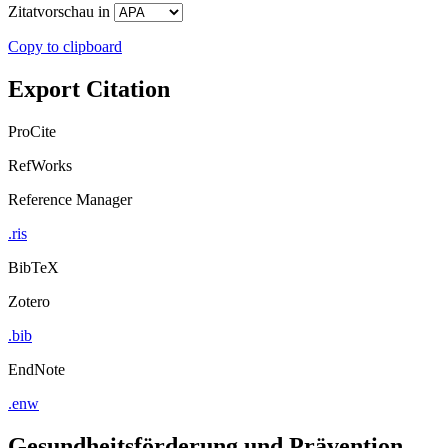
Zitatvorschau in
Copy to clipboard
Export Citation
ProCite
RefWorks
Reference Manager
.ris
BibTeX
Zotero
.bib
EndNote
.enw
Gesundheitsförderung und Prävention