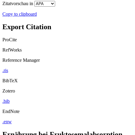
Zitatvorschau in
Copy to clipboard
Export Citation
ProCite
RefWorks
Reference Manager
.ris
BibTeX
Zotero
.bib
EndNote
.enw
Ernährung bei Fruktosemalabsorption