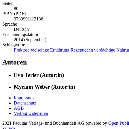
Seiten
80
ISBN (PDF)
9783991112136
Sprache
Deutsch
Erscheinungsdatum
2014 (September)
Schlagworte
Fruktose
vielseitige Ernährung
Rezeptideen
verdächtige Nahrun
Autoren
Eva Terler (Autor:in)
Myriam Weber (Autor:in)
Impressum
Datenschutz
AGB
Vertrag widerrufen
2021 Facultas Verlags- und Buchhandels AG
powered by
Open Publi
Zurück