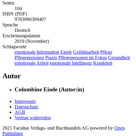
Seiten
104
ISBN (PDF)
9783990309407
Sprache
Deutsch
Erscheinungsdatum
2019 (November)
Schlagworte
emotionale Information
Eisele
Gefühlsarbeit
Pflege
Pflegepersonen
Praxis
Pflegepersonen im Fokus
Gesundheit
emotionale Arbeit
emotionale Intelligenz
Krankheit
Autor
Colombine Eisele (Autor:in)
Impressum
Datenschutz
AGB
Vertrag widerrufen
2021 Facultas Verlags- und Buchhandels AG
powered by
Open
Publishing