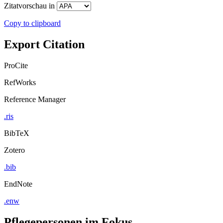
Zitatvorschau in
Copy to clipboard
Export Citation
ProCite
RefWorks
Reference Manager
.ris
BibTeX
Zotero
.bib
EndNote
.enw
Pflegepersonen im Fokus