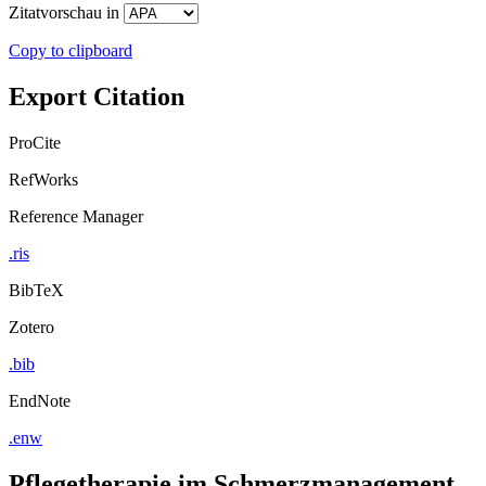
Zitatvorschau in
Copy to clipboard
Export Citation
ProCite
RefWorks
Reference Manager
.ris
BibTeX
Zotero
.bib
EndNote
.enw
Pflegetherapie im Schmerzmanagement