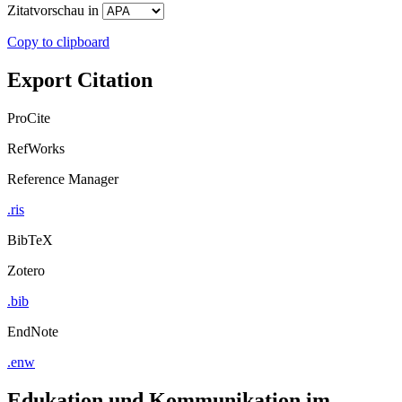
Zitatvorschau in
Copy to clipboard
Export Citation
ProCite
RefWorks
Reference Manager
.ris
BibTeX
Zotero
.bib
EndNote
.enw
Edukation und Kommunikation im