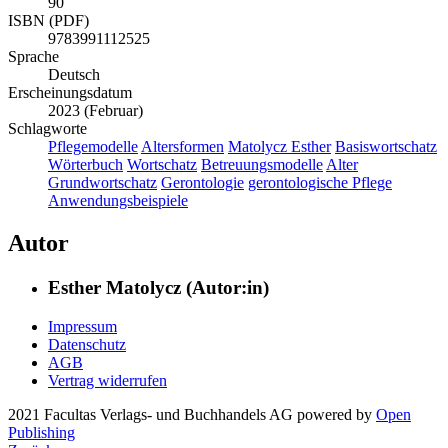
90
ISBN (PDF)
9783991112525
Sprache
Deutsch
Erscheinungsdatum
2023 (Februar)
Schlagworte
Pflegemodelle
Altersformen
Matolycz Esther
Basiswortschatz
Wörterbuch
Wortschatz
Betreuungsmodelle
Alter
Grundwortschatz
Gerontologie
gerontologische Pflege
Anwendungsbeispiele
Autor
Esther Matolycz (Autor:in)
Impressum
Datenschutz
AGB
Vertrag widerrufen
2021 Facultas Verlags- und Buchhandels AG
powered by
Open
Publishing