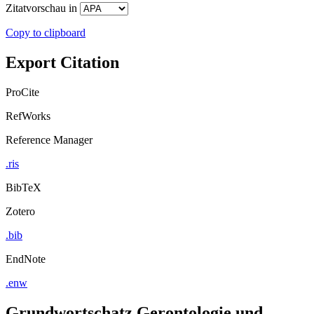
Zitatvorschau in
Copy to clipboard
Export Citation
ProCite
RefWorks
Reference Manager
.ris
BibTeX
Zotero
.bib
EndNote
.enw
Grundwortschatz Gerontologie und