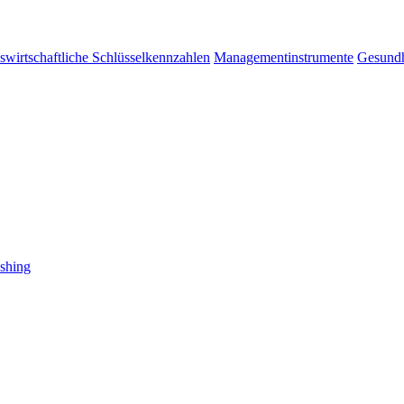
bswirtschaftliche Schlüsselkennzahlen
Managementinstrumente
Gesundh
shing