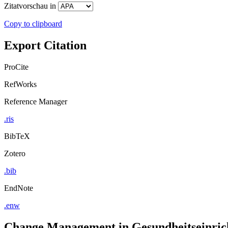
Zitatvorschau in
Copy to clipboard
Export Citation
ProCite
RefWorks
Reference Manager
.ris
BibTeX
Zotero
.bib
EndNote
.enw
Change Management in Gesundheitseinric