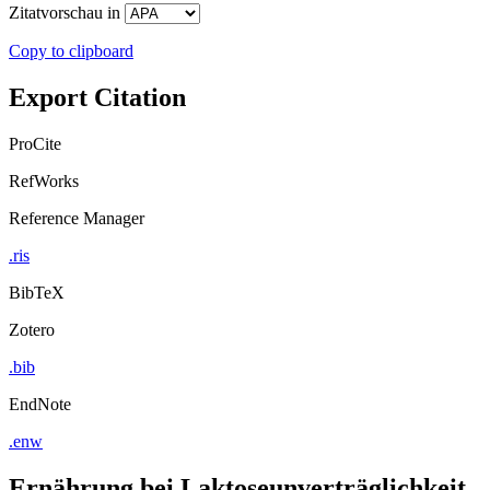
Zitatvorschau in
Copy to clipboard
Export Citation
ProCite
RefWorks
Reference Manager
.ris
BibTeX
Zotero
.bib
EndNote
.enw
Ernährung bei Laktoseunverträglichkeit