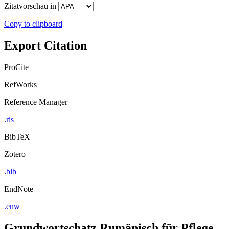
Zitatvorschau in
Copy to clipboard
Export Citation
ProCite
RefWorks
Reference Manager
.ris
BibTeX
Zotero
.bib
EndNote
.enw
Grundwortschatz Rumänisch für Pflege