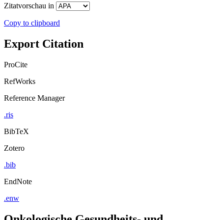
Zitatvorschau in
Copy to clipboard
Export Citation
ProCite
RefWorks
Reference Manager
.ris
BibTeX
Zotero
.bib
EndNote
.enw
Onkologische Gesundheits- und