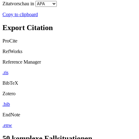
Zitatvorschau in
Copy to clipboard
Export Citation
ProCite
RefWorks
Reference Manager
.ris
BibTeX
Zotero
.bib
EndNote
.enw
50 komplexe Fallsituationen