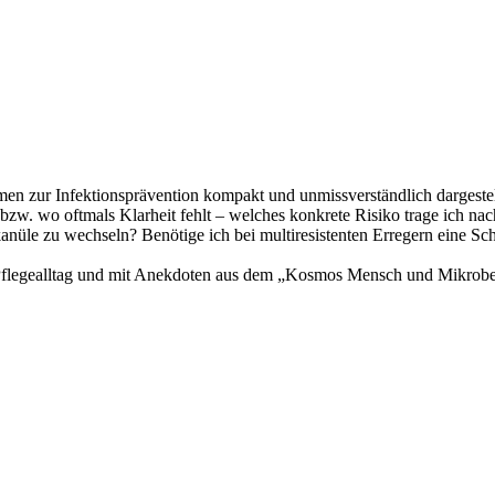
en zur Infektionsprävention kompakt und unmissverständlich dargestell
zw. wo oftmals Klarheit fehlt – welches konkrete Risiko trage ich na
kanüle zu wechseln? Benötige ich bei multiresistenten Erregern eine Sc
em Pflegealltag und mit Anekdoten aus dem „Kosmos Mensch und Mikrobe