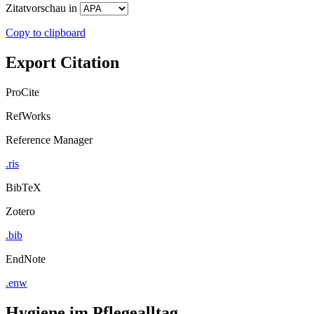
Zitatvorschau in
Copy to clipboard
Export Citation
ProCite
RefWorks
Reference Manager
.ris
BibTeX
Zotero
.bib
EndNote
.enw
Hygiene im Pflegealltag