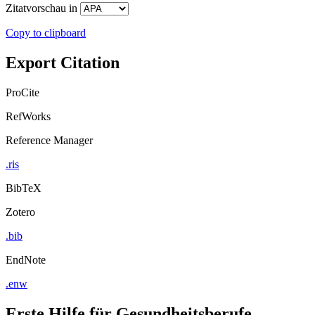
Zitatvorschau in
Copy to clipboard
Export Citation
ProCite
RefWorks
Reference Manager
.ris
BibTeX
Zotero
.bib
EndNote
.enw
Erste Hilfe für Gesundheitsberufe