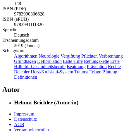
148
ISBN (PDF)
9783990306628
ISBN (ePUB)
9783991111320
Sprache
Deutsch
Erscheinungsdatum
2019 (Januar)
Schlagworte
Algorithmen
Neurologie
Vergiftung
Pflichten
Verbrennung
Grundlagen
Defibrillation
Erste Hilfe
Rettungskette
Erste
Hilfe für Gesundheitsberufe
Beatmung
Prävention
Rechte
Beichler
Herz-Kreislauf-System
Trauma
Triage
Blutung
Definitionen
Autor
Helmut Beichler (Autor:in)
Impressum
Datenschutz
AGB
Vertrag widerrufen