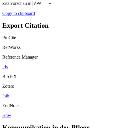
Zitatvorschau in
Copy to clipboard
Export Citation
ProCite
RefWorks
Reference Manager
.ris
BibTeX
Zotero
.bib
EndNote
.enw
Kommunikation in der Pflege