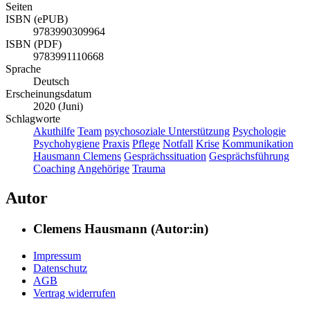
Seiten
ISBN (ePUB)
9783990309964
ISBN (PDF)
9783991110668
Sprache
Deutsch
Erscheinungsdatum
2020 (Juni)
Schlagworte
Akuthilfe
Team
psychosoziale Unterstützung
Psychologie
Psychohygiene
Praxis
Pflege
Notfall
Krise
Kommunikation
Hausmann Clemens
Gesprächssituation
Gesprächsführung
Coaching
Angehörige
Trauma
Autor
Clemens Hausmann (Autor:in)
Impressum
Datenschutz
AGB
Vertrag widerrufen