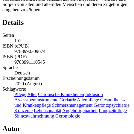
Sorgen von alten und alternden Menschen und deren Zugehörigen
eingehen zu können.
Details
Seiten
152
ISBN (ePUB)
9783990309674
ISBN (PDF)
9783991110545
Sprache
Deutsch
Erscheinungsdatum
2020 (August)
Schlagworte
Pflege
Alter
Chronische Krankheiten
Inklusion
Assessmentinstrumente
Geriatrie
Altenpflege
Gesundheits-
und Krankenpflege
Schmerzmanagement
Gerontopsychiatrie
Konzepte
Lebensqualität
Angehörigenarbeit
Langzeitpflege
Sinneswahrnehmung
Gerontologie
Autor