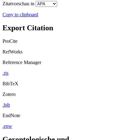
Zitatvorschau in
Copy to clipboard
Export Citation
ProCite
RefWorks
Reference Manager
.ris
BibTeX
Zotero
.bib
EndNote
.enw
Gerontologische und