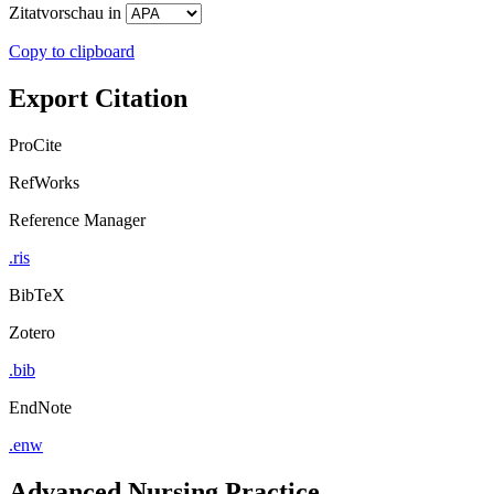
Zitatvorschau in
Copy to clipboard
Export Citation
ProCite
RefWorks
Reference Manager
.ris
BibTeX
Zotero
.bib
EndNote
.enw
Advanced Nursing Practice