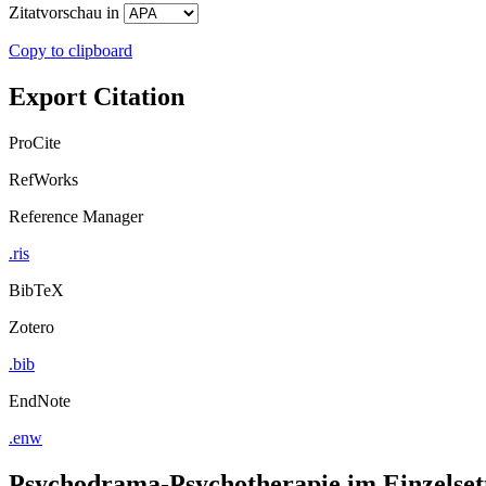
Zitatvorschau in
Copy to clipboard
Export Citation
ProCite
RefWorks
Reference Manager
.ris
BibTeX
Zotero
.bib
EndNote
.enw
Psychodrama-Psychotherapie im Einzelset