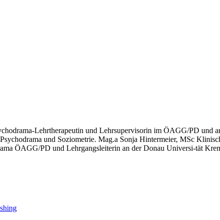
chodrama-Lehrtherapeutin und Lehrsupervisorin im ÖAGG/PD und an de
 Psychodrama und Soziometrie. Mag.a Sonja Hintermeier, MSc Klinis
odrama ÖAGG/PD und Lehrgangsleiterin an der Donau Universi-tät Kre
shing