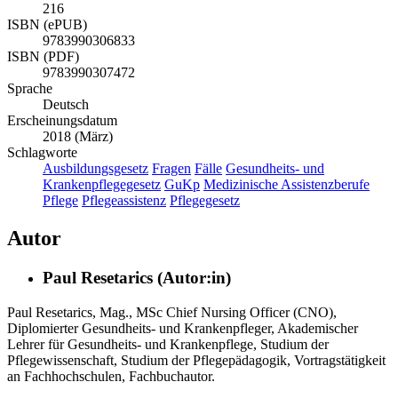
216
ISBN (ePUB)
9783990306833
ISBN (PDF)
9783990307472
Sprache
Deutsch
Erscheinungsdatum
2018 (März)
Schlagworte
Ausbildungsgesetz
Fragen
Fälle
Gesundheits- und
Krankenpflegegesetz
GuKp
Medizinische Assistenzberufe
Pflege
Pflegeassistenz
Pflegegesetz
Autor
Paul Resetarics (Autor:in)
Paul Resetarics, Mag., MSc Chief Nursing Officer (CNO),
Diplomierter Gesundheits- und Krankenpfleger, Akademischer
Lehrer für Gesundheits- und Krankenpflege, Studium der
Pflegewissenschaft, Studium der Pflegepädagogik, Vortragstätigkeit
an Fachhochschulen, Fachbuchautor.