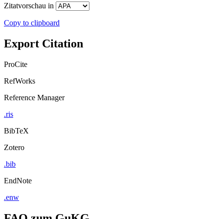
Zitatvorschau in
Copy to clipboard
Export Citation
ProCite
RefWorks
Reference Manager
.ris
BibTeX
Zotero
.bib
EndNote
.enw
FAQ zum GuKG