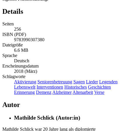
Details
Seiten
256
ISBN (PDF)
9783990307380
Dateigröße
6.6 MB
Sprache
Deutsch
Erscheinungsdatum
2018 (März)
Schlagworte
Aktivierung
Seniorenbetreuung
Sagen
Lieder
Legenden
Lebenswelt
Interventionen
Historisches
Geschichten
Erinnerung
Demenz
Alzheimer
Altenarbeit
Verse
Autor
Mathilde Schlick (Autor:in)
Mathilde Schlick war 20 Jahre lang als diplomierte