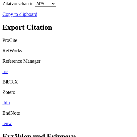
Zitatvorschau in
Copy to clipboard
Export Citation
ProCite
RefWorks
Reference Manager
.ris
BibTeX
Zotero
.bib
EndNote
.enw
Erzählen und Erinnern