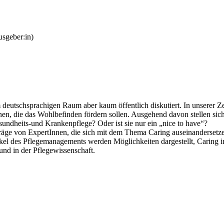
sgeber:in)
 im deutschsprachigen Raum aber kaum öffentlich diskutiert. In unserer
n, die das Wohlbefinden fördern sollen. Ausgehend davon stellen sich
ndheits-und Krankenpflege? Oder ist sie nur ein „nice to have“?
äge von ExpertInnen, die sich mit dem Thema Caring auseinandersetzen
nkel des Pflegemanagements werden Möglichkeiten dargestellt, Caring
und in der Pflegewissenschaft.