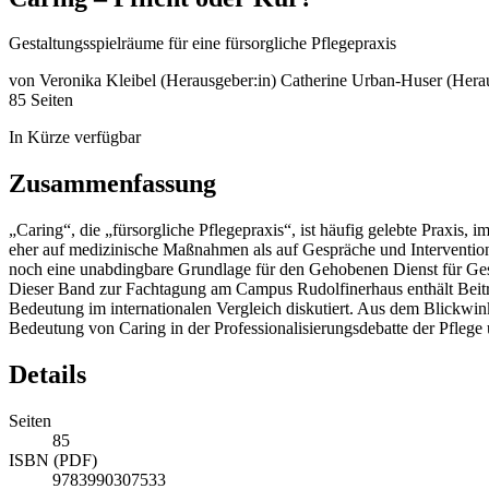
Gestaltungsspielräume für eine fürsorgliche Pflegepraxis
von
Veronika Kleibel (Herausgeber:in)
Catherine Urban-Huser (Herau
85 Seiten
In Kürze verfügbar
Zusammenfassung
„Caring“, die „fürsorgliche Pflegepraxis“, ist häufig gelebte Praxis,
eher auf medizinische Maßnahmen als auf Gespräche und Interventione
noch eine unabdingbare Grundlage für den Gehobenen Dienst für Gesu
Dieser Band zur Fachtagung am Campus Rudolfinerhaus enthält Beitr
Bedeutung im internationalen Vergleich diskutiert. Aus dem Blickwi
Bedeutung von Caring in der Professionalisierungsdebatte der Pflege 
Details
Seiten
85
ISBN (PDF)
9783990307533