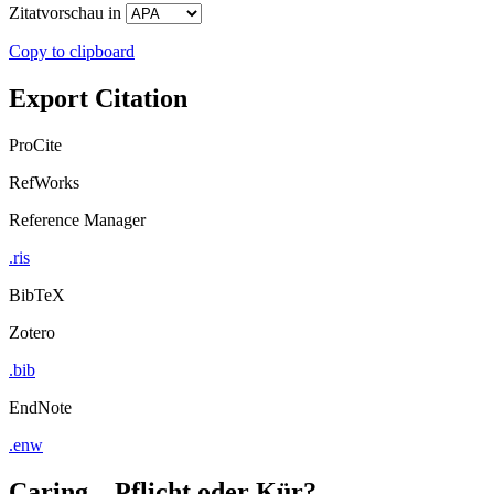
Zitatvorschau in
Copy to clipboard
Export Citation
ProCite
RefWorks
Reference Manager
.ris
BibTeX
Zotero
.bib
EndNote
.enw
Caring – Pflicht oder Kür?