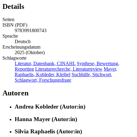
Details
Seiten
ISBN (PDF)
9783991800743
Sprache
Deutsch
Erscheinungsdatum
2025 (Oktober)
Schlagworte
Literatur, Datenbank, CINAHL
Synthese, Bewertung,
Reporting
Literaturrecherche, Literaturreview
Mayer,
Raphaelis, Kobleder, Kleibel
Suchhilfe, Stichwort,
Schlagwort, Forschungsfrage
Autoren
Andrea Kobleder (Autor:in)
Hanna Mayer (Autor:in)
Silvia Raphaelis (Autor:in)