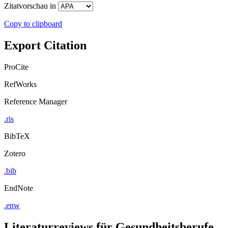
Zitatvorschau in
Copy to clipboard
Export Citation
ProCite
RefWorks
Reference Manager
.ris
BibTeX
Zotero
.bib
EndNote
.enw
Literaturreviews für Gesundheitsberufe