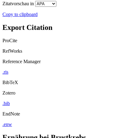
Zitatvorschau in
Copy to clipboard
Export Citation
ProCite
RefWorks
Reference Manager
.ris
BibTeX
Zotero
.bib
EndNote
.enw
Ernährung bei Brustkrebs