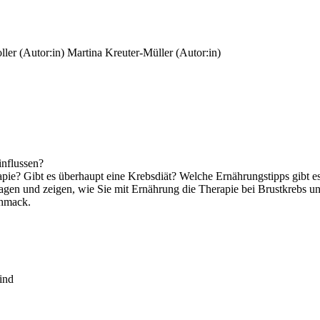
ller (Autor:in)
Martina Kreuter-Müller (Autor:in)
influssen?
e? Gibt es überhaupt eine Krebsdiät? Welche Ernährungstipps gibt es
Fragen und zeigen, wie Sie mit Ernährung die Therapie bei Brustkrebs 
chmack.
ind