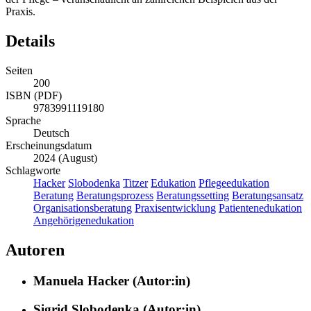
Praxis.
Details
Seiten
200
ISBN (PDF)
9783991119180
Sprache
Deutsch
Erscheinungsdatum
2024 (August)
Schlagworte
Hacker
Slobodenka
Titzer
Edukation
Pflegeedukation
Beratung
Beratungsprozess
Beratungssetting
Beratungsansatz
Organisationsberatung
Praxisentwicklung
Patientenedukation
Angehörigenedukation
Autoren
Manuela Hacker (Autor:in)
Sigrid Slobodenka (Autor:in)