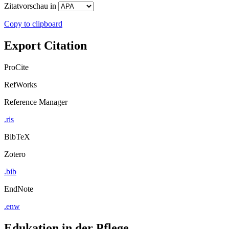
Zitatvorschau in
Copy to clipboard
Export Citation
ProCite
RefWorks
Reference Manager
.ris
BibTeX
Zotero
.bib
EndNote
.enw
Edukation in der Pflege