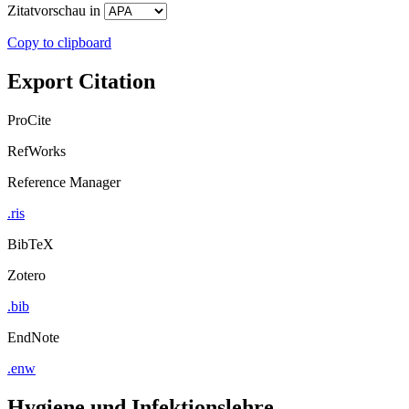
Zitatvorschau in
Copy to clipboard
Export Citation
ProCite
RefWorks
Reference Manager
.ris
BibTeX
Zotero
.bib
EndNote
.enw
Hygiene und Infektionslehre