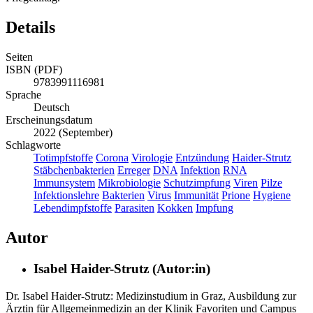
Details
Seiten
ISBN (PDF)
9783991116981
Sprache
Deutsch
Erscheinungsdatum
2022 (September)
Schlagworte
Totimpfstoffe
Corona
Virologie
Entzündung
Haider-Strutz
Stäbchenbakterien
Erreger
DNA
Infektion
RNA
Immunsystem
Mikrobiologie
Schutzimpfung
Viren
Pilze
Infektionslehre
Bakterien
Virus
Immunität
Prione
Hygiene
Lebendimpfstoffe
Parasiten
Kokken
Impfung
Autor
Isabel Haider-Strutz (Autor:in)
Dr. Isabel Haider-Strutz: Medizinstudium in Graz, Ausbildung zur
Ärztin für Allgemeinmedizin an der Klinik Favoriten und Campus