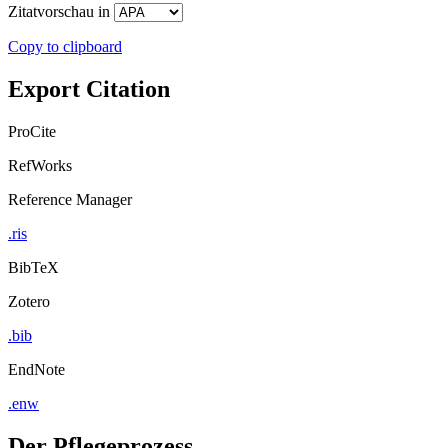
Zitatvorschau in
Copy to clipboard
Export Citation
ProCite
RefWorks
Reference Manager
.ris
BibTeX
Zotero
.bib
EndNote
.enw
Der Pflegeprozess