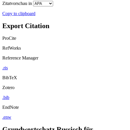
Zitatvorschau in
Copy to clipboard
Export Citation
ProCite
RefWorks
Reference Manager
.ris
BibTeX
Zotero
.bib
EndNote
.enw
Grundwortschatz Russisch für