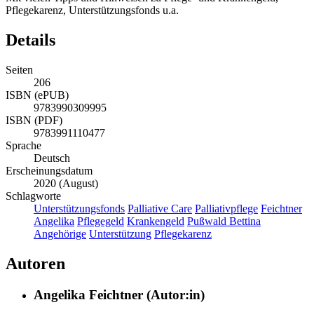
Pflegekarenz, Unterstützungsfonds u.a.
Details
Seiten
206
ISBN (ePUB)
9783990309995
ISBN (PDF)
9783991110477
Sprache
Deutsch
Erscheinungsdatum
2020 (August)
Schlagworte
Unterstützungsfonds
Palliative Care
Palliativpflege
Feichtner
Angelika
Pflegegeld
Krankengeld
Pußwald Bettina
Angehörige
Unterstützung
Pflegekarenz
Autoren
Angelika Feichtner (Autor:in)