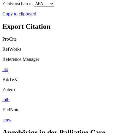
Zitatvorschau in
Copy to clipboard
Export Citation
ProCite
RefWorks
Reference Manager
.ris
BibTeX
Zotero
.bib
EndNote
.enw
Angehörige in der Palliative Care