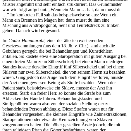
Muster angeführt und sehr einfach strukturiert. Das Grundmuster
war wie folgt aufgebaut: „Wenn ein Mann … hat, dann musst du
…” Im konkreten Fall sah das beispielsweise so aus: Wenn ein
Mann ein Brennen im Magen hat, dann musst du ihm eine
Mischung aus Andropogonöl, Senf und Teufelsdreck zu trinken
geben. Danach wird er gesund.
Im
Codex Hammurabi
, einer der ältesten existierenden
Gesetzessammlungen (aus dem 18. Jh. v. Chr.), sind auch die
Gebühren geregelt, die bei Behandlungen und Kunstfehlern
anfallen. So kostete etwa eine Staroperation mit gutem Ausgang bei
einem freien Mann zehn Silberschekel; bei einem Mann niedrigen
Standes kostete derselbe Eingriff fünf Silberschekel und bei einem
Sklaven nur zwei Silberschekel, die von seinem Herrn zu bezahlen
waren. Ging jedoch das Auge nach dem Eingriff verloren, musste
der Arzt einen gewissen Betrag als Strafe bezahlen. Wenn der
Patient starb, beispielsweise ein Sklave, musste der Arzt ihn
ersetzen. Starb ein freier Herr, so konnte die Strafe bis zum
Abhacken der Hände führen. Behandlungskosten und
Strafgebühren waren also von der sozialen Stellung der zu
behandelnden Person abhängig. Diese Strafen waren nur für
Behandler vorgesehen, die kleinere Eingriffe wie Zahnextraktionen,
Staroperationen oder etwa die Kennzeichnung von Sklaven
vorgenommen hatten. Die höher gestellten Ärzte jedoch, die mit
ihren religiösen Riten die Götter besänftigten, waren der