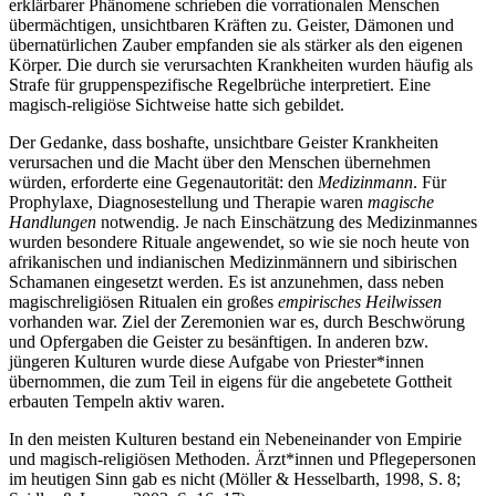
erklärbarer Phänomene schrieben die vorrationalen Menschen
übermächtigen, unsichtbaren Kräften zu. Geister, Dämonen und
übernatürlichen Zauber empfanden sie als stärker als den eigenen
Körper. Die durch sie verursachten Krankheiten wurden häufig als
Strafe für gruppenspezifische Regelbrüche interpretiert. Eine
magisch-religiöse Sichtweise hatte sich gebildet.
Der Gedanke, dass boshafte, unsichtbare Geister Krankheiten
verursachen und die Macht über den Menschen übernehmen
würden, erforderte eine Gegenautorität: den
Medizinmann
. Für
Prophylaxe, Diagnosestellung und Therapie waren
magische
Handlungen
notwendig. Je nach Einschätzung des Medizinmannes
wurden besondere Rituale angewendet, so wie sie noch
heute von
afrikanischen und indianischen Medizinmännern und sibirischen
Schamanen eingesetzt werden. Es ist anzunehmen, dass neben
magischreligiösen Ritualen ein großes
empirisches Heilwissen
vorhanden war. Ziel der Zeremonien war es, durch Beschwörung
und Opfergaben die Geister zu besänftigen. In anderen bzw.
jüngeren Kulturen wurde diese Aufgabe von Priester*innen
übernommen, die zum Teil in eigens für die angebetete Gottheit
erbauten Tempeln aktiv waren.
In den meisten Kulturen bestand ein Nebeneinander von Empirie
und magisch-religiösen Methoden. Ärzt*innen und Pflegepersonen
im heutigen Sinn gab es nicht (Möller & Hesselbarth, 1998, S. 8;