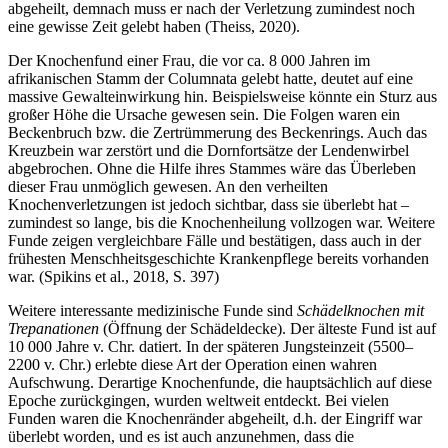
abgeheilt, demnach muss er nach der Verletzung zumindest noch
eine gewisse Zeit gelebt haben (Theiss, 2020).
Der Knochenfund einer Frau, die vor ca. 8 000 Jahren im
afrikanischen Stamm der Columnata gelebt hatte, deutet auf eine
massive Gewalteinwirkung hin. Beispielsweise könnte ein Sturz aus
großer Höhe die Ursache gewesen sein. Die Folgen waren ein
Beckenbruch bzw. die Zertrümmerung des Beckenrings. Auch das
Kreuzbein war zerstört und die Dornfortsätze der Lendenwirbel
abgebrochen. Ohne die Hilfe ihres Stammes wäre das Überleben
dieser Frau unmöglich gewesen. An den verheilten
Knochenverletzungen ist jedoch sichtbar, dass sie überlebt hat –
zumindest so lange, bis die Knochenheilung vollzogen war. Weitere
Funde zeigen vergleichbare Fälle und bestätigen, dass auch in der
frühesten Menschheitsgeschichte Krankenpflege bereits vorhanden
war. (Spikins et al., 2018, S. 397)
Weitere interessante medizinische Funde sind
Schädelknochen mit
Trepanationen
(Öffnung der Schädeldecke). Der älteste Fund ist auf
10 000 Jahre v. Chr. datiert. In der späteren Jungsteinzeit (5500–
2200 v. Chr.) erlebte diese Art der Operation einen wahren
Aufschwung. Derartige Knochenfunde, die hauptsächlich auf diese
Epoche zurückgingen, wurden weltweit entdeckt. Bei vielen
Funden waren die Knochenränder abgeheilt, d.h. der Eingriff war
überlebt worden, und es ist auch anzunehmen, dass die