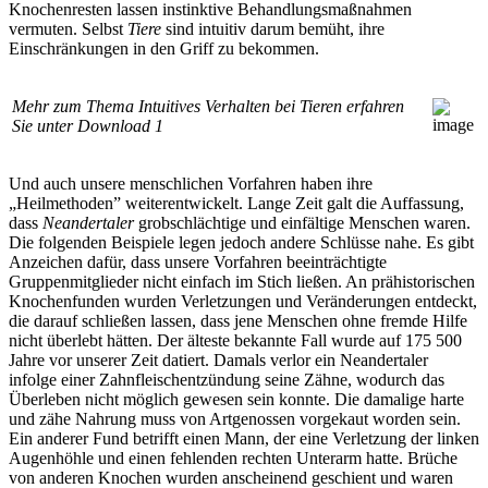
Knochenresten lassen instinktive Behandlungsmaßnahmen
vermuten. Selbst
Tiere
sind intuitiv darum bemüht, ihre
Einschränkungen in den Griff zu bekommen.
Mehr zum Thema Intuitives Verhalten bei Tieren erfahren
Sie unter
Download 1
Und auch unsere menschlichen Vorfahren haben ihre
„Heilmethoden” weiterentwickelt. Lange Zeit galt die Auffassung,
dass
Neandertaler
grobschlächtige und einfältige Menschen waren.
Die folgenden Beispiele legen jedoch andere Schlüsse nahe. Es gibt
Anzeichen dafür, dass unsere Vorfahren beeinträchtigte
Gruppenmitglieder nicht einfach im Stich ließen. An prähistorischen
Knochenfunden wurden Verletzungen und Veränderungen entdeckt,
die darauf schließen lassen, dass jene Menschen ohne fremde Hilfe
nicht überlebt hätten. Der älteste bekannte Fall wurde auf 175 500
Jahre vor unserer Zeit datiert. Damals verlor ein Neandertaler
infolge einer Zahnfleischentzündung seine Zähne, wodurch das
Überleben nicht möglich gewesen sein konnte. Die damalige harte
und zähe Nahrung muss von Artgenossen vorgekaut worden sein.
Ein anderer Fund betrifft einen Mann, der eine Verletzung der linken
Augenhöhle und einen fehlenden rechten Unterarm hatte. Brüche
von anderen Knochen wurden anscheinend geschient und waren