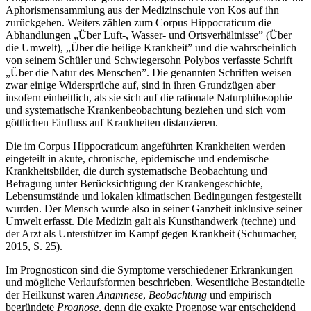
Aphorismensammlung aus der Medizinschule von Kos auf ihn
zurückgehen. Weiters zählen zum Corpus Hippocraticum die
Abhandlungen „Über Luft-, Wasser- und Ortsverhältnisse” (Über
die Umwelt), „Über die heilige Krankheit” und die wahrscheinlich
von
seinem Schüler und Schwiegersohn Polybos verfasste Schrift
„Über die Natur des Menschen”. Die genannten Schriften weisen
zwar einige Widersprüche auf, sind in ihren Grundzügen aber
insofern einheitlich, als sie sich auf die rationale Naturphilosophie
und systematische Krankenbeobachtung beziehen und sich vom
göttlichen Einfluss auf Krankheiten distanzieren.
Die im Corpus Hippocraticum angeführten Krankheiten werden
eingeteilt in akute, chronische, epidemische und endemische
Krankheitsbilder, die durch systematische Beobachtung und
Befragung unter Berücksichtigung der Krankengeschichte,
Lebensumstände und lokalen klimatischen Bedingungen festgestellt
wurden. Der Mensch wurde also in seiner Ganzheit inklusive seiner
Umwelt erfasst. Die Medizin galt als Kunsthandwerk (techne) und
der Arzt als Unterstützer im Kampf gegen Krankheit (Schumacher,
2015, S. 25).
Im Prognosticon sind die Symptome verschiedener Erkrankungen
und mögliche Verlaufsformen beschrieben. Wesentliche Bestandteile
der Heilkunst waren
Anamnese
,
Beobachtung
und empirisch
begründete
Prognose
, denn die exakte Prognose war entscheidend