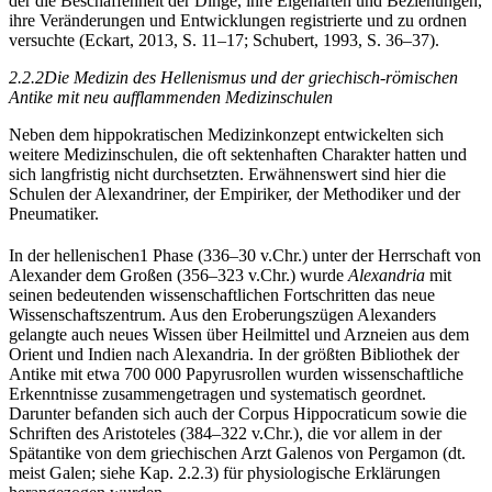
der die Beschaffenheit der Dinge, ihre Eigenarten und Beziehungen,
ihre Veränderungen und Entwicklungen registrierte und zu ordnen
versuchte (Eckart, 2013, S. 11–17; Schubert, 1993, S. 36–37).
2.2.2
Die Medizin des Hellenismus und der griechisch-römischen
Antike mit neu aufflammenden Medizinschulen
Neben dem hippokratischen Medizinkonzept entwickelten sich
weitere Medizinschulen, die oft sektenhaften Charakter hatten und
sich langfristig nicht durchsetzten. Erwähnenswert sind hier die
Schulen der Alexandriner, der Empiriker, der Methodiker und der
Pneumatiker.
In der hellenischen
1
Phase (336–30 v.Chr.) unter der Herrschaft von
Alexander dem Großen (356–323 v.Chr.) wurde
Alexandria
mit
seinen bedeutenden wissenschaftlichen Fortschritten das neue
Wissenschaftszentrum. Aus den Eroberungszügen Alexanders
gelangte auch neues Wissen über Heilmittel und Arzneien aus dem
Orient und Indien nach Alexandria. In der größten Bibliothek der
Antike mit etwa 700 000 Papyrusrollen wurden wissenschaftliche
Erkenntnisse zusammengetragen und systematisch geordnet.
Darunter befanden sich auch der Corpus Hippocraticum sowie die
Schriften des Aristoteles (384–322 v.Chr.), die vor allem in der
Spätantike von dem griechischen Arzt Galenos von Pergamon (dt.
meist Galen; siehe
Kap. 2.2.3
) für physiologische Erklärungen