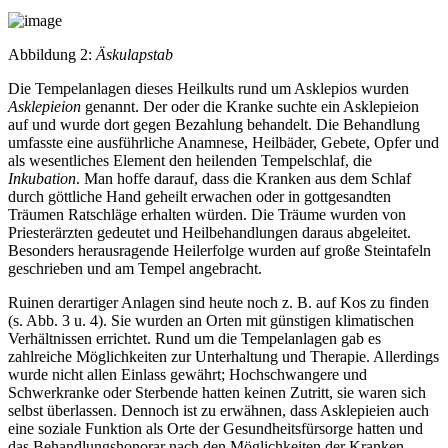
Abbildung 2:
Äskulapstab
Die Tempelanlagen dieses Heilkults rund um Asklepios wurden
Asklepieion
genannt. Der oder die Kranke suchte ein Asklepieion
auf und wurde dort gegen Bezahlung behandelt. Die Behandlung
umfasste eine ausführliche Anamnese, Heilbäder, Gebete, Opfer und
als wesentliches Element den heilenden Tempelschlaf, die
Inkubation
. Man hoffe darauf, dass die Kranken aus dem Schlaf
durch göttliche Hand geheilt erwachen oder in gottgesandten
Träumen Ratschläge erhalten würden. Die Träume wurden von
Priesterärzten gedeutet und Heilbehandlungen daraus abgeleitet.
Besonders herausragende Heilerfolge wurden auf große Steintafeln
geschrieben und am Tempel angebracht.
Ruinen derartiger Anlagen sind heute noch z. B. auf Kos zu finden
(s.
Abb. 3
u.
4
). Sie wurden an Orten mit günstigen klimatischen
Verhältnissen errichtet. Rund um die Tempelanlagen gab es
zahlreiche Möglichkeiten zur Unterhaltung und Therapie. Allerdings
wurde nicht allen Einlass gewährt; Hochschwangere und
Schwerkranke oder Sterbende hatten keinen Zutritt, sie waren sich
selbst überlassen. Dennoch ist zu erwähnen, dass Asklepieien auch
eine soziale Funktion als Orte der Gesundheitsfürsorge hatten und
das Behandlungshonorar nach den Möglichkeiten der Kranken