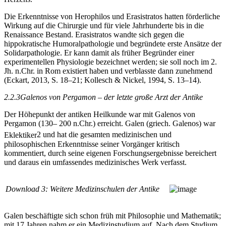
Die Erkenntnisse von Herophilos und Erasistratos hatten förderliche
Wirkung auf die Chirurgie und für viele Jahrhunderte bis in die
Renaissance Bestand. Erasistratos wandte sich gegen die
hippokratische Humoralpathologie und begründete erste Ansätze der
Solidarpathologie. Er kann damit als früher Begründer einer
experimentellen Physiologie bezeichnet werden; sie soll noch im 2.
Jh. n.Chr. in Rom existiert haben und verblasste dann zunehmend
(Eckart, 2013, S. 18–21; Kollesch & Nickel, 1994, S. 13–14).
2.2.3
Galenos von Pergamon – der letzte große Arzt der Antike
Der Höhepunkt der antiken Heilkunde war mit Galenos von
Pergamon (130– 200 n.Chr.) erreicht. Galen (griech. Galenos) war
Eklektiker
2
und hat die gesamten medizinischen und
philosophischen Erkenntnisse seiner Vorgänger kritisch
kommentiert, durch seine eigenen Forschungsergebnisse bereichert
und daraus ein umfassendes medizinisches Werk verfasst.
Download 3:
Weitere Medizinschulen der Antike
Galen beschäftigte sich schon früh mit Philosophie und Mathematik;
mit 17 Jahren nahm er ein Medizinstudium auf. Nach dem Studium