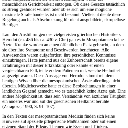
menschlichen Gerichtbarkeit entzogen. Ob diese Gesetze tatsächlich
so streng geahndet wurden oder
ob es sich um eine mögliche
maximale Strafe handelte, ist nicht bekannt. Vielleicht diente diese
Regelung auch als Abschreckung für nicht ausgebildete, skrupellose
Betrüger.
Laut den Ausführungen des vielgereisten griechischen Historikers
Herodot (ca. 486 bis ca. 430 v. Chr.) gab es in Mesopotamien keine
Ärzte. Kranke wurden an einen öffentlichen Platz gebracht, an dem
sie über ihre Symptome und Beschwerden berichteten. Alle
Anwesenden waren aufgefordert, ihre persönlichen Kenntnisse
einzubringen. Hatte jemand aus der Zuhörerschaft bereits eigene
Erfahrungen mit dieser Erkrankung oder kannte er einen
vergleichbaren Fall, teilte er dem Patienten mit, welche Heilmittel
angezeigt waren. Diese Aussage von Herodot stimmt mit dem
heutigen Wissen über die mesopotamischen Ärzte allerdings nicht
überein. Möglicherweise hatte er diese Beobachtungen in einer
ländlichen Gegend gemacht, wo es tatsächlich keine Ärzte gab. Eine
andere Möglichkeit ist, dass sein Verständnis von ärztlicher Tätigkeit
ein anderes war und auf der griechischen Heilkunst beruhte
(Zaragoza, 1990, S. 91–107).
In den Texten der mesopotamischen Medizin finden sich keine
Hinweise auf spezielle pflegerische Maßnahmen oder auf einen
eigenen Stand der Pflege. Themen wie Essen und Trinken,