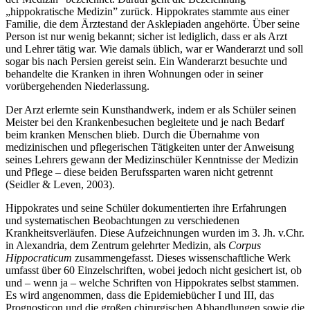
„hippokratische Medizin” zurück. Hippokrates stammte aus einer
Familie, die dem Ärztestand der Asklepiaden angehörte. Über seine
Person ist nur wenig bekannt; sicher ist lediglich, dass er als Arzt
und Lehrer tätig war. Wie damals üblich, war er Wanderarzt und soll
sogar bis nach Persien gereist sein. Ein Wanderarzt besuchte und
behandelte die Kranken in ihren Wohnungen oder in seiner
vorübergehenden Niederlassung.
Der Arzt erlernte sein Kunsthandwerk, indem er als Schüler seinen
Meister bei den Krankenbesuchen begleitete und je nach Bedarf
beim kranken Menschen blieb. Durch die Übernahme von
medizinischen und pflegerischen Tätigkeiten unter der Anweisung
seines Lehrers gewann der Medizinschüler Kenntnisse der Medizin
und Pflege – diese beiden Berufssparten waren nicht getrennt
(Seidler & Leven, 2003).
Hippokrates und seine Schüler dokumentierten ihre Erfahrungen
und systematischen Beobachtungen zu verschiedenen
Krankheitsverläufen. Diese Aufzeichnungen wurden im 3. Jh. v.Chr.
in Alexandria, dem Zentrum gelehrter Medizin, als
Corpus
Hippocraticum
zusammengefasst. Dieses wissenschaftliche Werk
umfasst über 60 Einzelschriften, wobei jedoch nicht gesichert ist, ob
und – wenn ja – welche Schriften von Hippokrates selbst stammen.
Es wird angenommen, dass die Epidemiebücher I und III, das
Prognosticon und die großen chirurgischen Abhandlungen sowie die