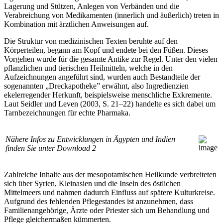
Lagerung und Stützen, Anlegen von Verbänden und die
Verabreichung von Medikamenten (innerlich und äußerlich) treten in
Kombination mit ärztlichen Anweisungen auf.
Die Struktur von medizinischen Texten beruhte auf den
Körperteilen, begann am Kopf und endete bei den Füßen. Dieses
Vorgehen wurde für die gesamte Antike zur Regel. Unter den vielen
pflanzlichen und tierischen Heilmitteln, welche in den
Aufzeichnungen angeführt sind, wurden auch Bestandteile der
sogenannten „Dreckapotheke” erwähnt, also Ingredienzien
ekelerregender Herkunft, beispielsweise menschliche Exkremente.
Laut Seidler und Leven (2003, S. 21–22) handelte es sich dabei um
Tarnbezeichnungen für echte Pharmaka.
Nähere Infos zu Entwicklungen in Ägypten und Indien
finden Sie unter
Download 2
Zahlreiche Inhalte aus der mesopotamischen Heilkunde verbreiteten
sich über Syrien, Kleinasien und die Inseln des östlichen
Mittelmeers und nahmen dadurch Einfluss auf spätere Kulturkreise.
Aufgrund des fehlenden Pflegestandes ist anzunehmen, dass
Familienangehörige, Ärzte oder Priester sich um Behandlung und
Pflege gleichermaßen kümmerten.