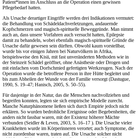
Patient*innen im Anschluss an die Operation einen gewissen
Pflegebedarf hatten.
Als Ursache derartiger Eingriffe werden drei Indikationen vermutet:
die Behandlung von Schädeldachverletzungen, andauernde
Kopfschmerzen und magisch-spirituelle Beweggründe. Man nimmt
auch an, dass unsere Vorfahren auch versucht hatten, Epilepsie
damit zu behandeln, wobei ebenfalls magisch-spirituelle Gründe die
Ursache dafür gewesen sein dürften. Obwohl kaum vorstellbar,
wurde bis vor einigen Jahren bei Naturvölkern in Afrika,
beispielsweise den Kisii, mit fast unveränderten Methoden wie in
der Steinzeit Schädel geöffnet, ohne Anästhesie oder Drogen und
mit einfachen vom Dorfschmied gefertigten Werkzeugen. Nach der
Operation wurde die betroffene Person in ihre Hütte begleitet und
bis zum Abheilen der Wunde von der Familie versorgt (Dastugue,
1990, S. 19–47; Hanisch, 2005, S. 50–55).
Für dasjenige in der Natur, das die Menschen nachvollziehen und
begreifen konnten, legten sie sich empirische Modelle zurecht.
Manche Naturphänomene ließen sich durch Empirie jedoch nicht
erklären. So wurden bedrohliche Ereignisse oder Begebenheiten, die
anders nicht fassbar waren, mit der Existenz höherer Mächte
verbunden (Seidler & Leven, 2003, S. 16–17 ). Die Ursache vieler
Krankheiten wurde im Körperinneren verortet; auch Symptome, die
nicht zuordenbar waren, traten auf. Die Ursache solcher nicht