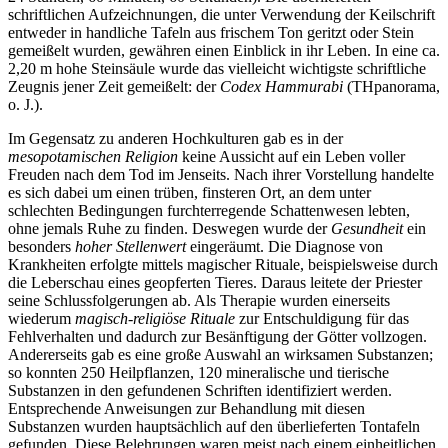
schriftlichen Aufzeichnungen, die unter Verwendung der Keilschrift
entweder in handliche Tafeln aus frischem Ton geritzt oder Stein
gemeißelt wurden, gewähren einen Einblick in ihr Leben. In eine ca.
2,20 m hohe Steinsäule wurde das vielleicht wichtigste schriftliche
Zeugnis jener Zeit gemeißelt: der
Codex Hammurabi
(THpanorama,
o. J.).
Im Gegensatz zu anderen Hochkulturen gab es in der
mesopotamischen Religion
keine Aussicht auf ein Leben voller
Freuden nach dem Tod im Jenseits. Nach ihrer Vorstellung handelte
es sich dabei um einen trüben, finsteren Ort, an dem unter
schlechten Bedingungen furchterregende Schattenwesen lebten,
ohne jemals Ruhe zu finden. Deswegen wurde der
Gesundheit
ein
besonders
hoher Stellenwert
eingeräumt. Die Diagnose von
Krankheiten erfolgte mittels magischer Rituale, beispielsweise durch
die Leberschau eines geopferten Tieres. Daraus leitete der Priester
seine Schlussfolgerungen ab. Als Therapie wurden einerseits
wiederum
magisch-religiöse Rituale
zur Entschuldigung für das
Fehlverhalten und dadurch zur Besänftigung der Götter vollzogen.
Andererseits gab es eine große Auswahl an wirksamen Substanzen;
so konnten 250 Heilpflanzen, 120 mineralische und tierische
Substanzen in den gefundenen Schriften identifiziert werden.
Entsprechende Anweisungen zur Behandlung mit diesen
Substanzen wurden hauptsächlich auf den überlieferten Tontafeln
gefunden. Diese Belehrungen waren meist nach einem einheitlichen