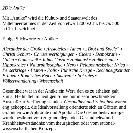
2
Die Antike
Mit „Antike”
wird die Kultur- und Staatenwelt des
Mittelmeerraumes in der Zeit von etwa 1200 v.Chr. bis ca. 500
n.Chr. bezeichnet.
Einige Stichworte zur Antike:
Alexander der Große • Aristoteles • Athen • „Brot und Spiele” •
Christi Geburt • Christenverfolgungen • Cicero • Demokratie •
Galen • Götterwelt • Julius Cäsar • Heilkunst • Hellenismus •
Hippokrates • Naturphilosophie • Nero • Peloponnesischer Krieg •
Perserkriege • Platon • Polis • Punische Kriege • Rechtlosigkeit der
Frauen • Römisches Reich • Sklaverei • Sokrates •
Völkerwanderung• Wissenschaft
Gesundheit war in der Antike ein Wert, den es zu erhalten galt,
zumal Heilmittel im heutigen Sinne nur in sehr beschränktem
Ausmaß zur Verfügung standen.
Gesundheit und Schönheit
waren
eng gekoppelt, die Idealvorstellung orientierte sich an Göttern und
Göttinnen wie Aphrodite und Apollon. Die Gesundheitsvorsorge
wurde bestimmt vom zugrundeliegenden Gesundheits- und
Krankheitsverständnis: vom theurgischen oder vom rational-
wissenschaftlichen Konzept.