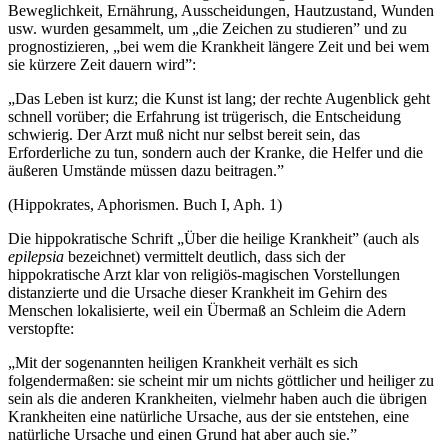
Beweglichkeit,
Ernährung, Ausscheidungen, Hautzustand, Wunden
usw. wurden gesammelt, um „die Zeichen zu studieren” und zu
prognostizieren, „bei wem die Krankheit längere Zeit und bei wem
sie kürzere Zeit dauern wird”:
„Das Leben ist kurz; die Kunst ist lang; der rechte Augenblick geht
schnell vorüber; die Erfahrung ist trügerisch, die Entscheidung
schwierig. Der Arzt muß nicht nur selbst bereit sein, das
Erforderliche zu tun, sondern auch der Kranke, die Helfer und die
äußeren Umstände müssen dazu beitragen.”
(Hippokrates, Aphorismen. Buch I, Aph. 1)
Die hippokratische Schrift „Über die heilige Krankheit” (auch als
epilepsia
bezeichnet) vermittelt deutlich, dass sich der
hippokratische Arzt klar von religiös-magischen Vorstellungen
distanzierte und die Ursache dieser Krankheit im Gehirn des
Menschen lokalisierte, weil ein Übermaß an Schleim die Adern
verstopfte:
„Mit der sogenannten heiligen Krankheit verhält es sich
folgendermaßen: sie scheint mir um nichts göttlicher und heiliger zu
sein als die anderen Krankheiten, vielmehr haben auch die übrigen
Krankheiten eine natürliche Ursache, aus der sie entstehen, eine
natürliche Ursache und einen Grund hat aber auch sie.”