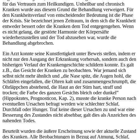
für das Vertrauen zum Heilkundigen. Unheilbar und chronisch
Kranken wurde aus diesem Grund die Behandlung verweigert. Für
den Krankheitsverlauf von entscheidender Bedeutung ist die Phase
der Krisis. Sie bezeichnet jenen Zeitraum, in dem sich die Krankheit
entweder bessert oder die Kranken dem Tod entgegengehen. Wenn
es nicht gelang, die gestörte Harmonie der Körpersäfte
wiederherzustellen und der Tod abzusehen war, wurde die
Behandlung abgebrochen.
Ein Arzt konnte seine Kunstfertigkeit unter Beweis stellen, indem er
nicht nur den Ausgang der Erkrankung vorhersah, sondern auch den
bisherigen Verlauf der Krankengeschichte schildern konnte. Es galt
z.B., das Gesicht der Kranken zu beobachten. War jemand sich
selbst nicht mehr ähnlich und „die Nase spitz, die Augen hohl, die
Schläfen eingefallen, die Ohren kalt und zusammengeschrumpft, die
Ohrläppchen abstehend, die Haut an der Stirn hart, straff und
trocken; die Farbe des ganzen Gesichts bleich oder dunkel”
(Hippokrates, Prognosticon, Kap. 2), musste die kranke Person nach
eventuellen Ursachen befragt werden wie schlechter Schlaf,
Durchfall oder Hunger. Traf keine dieser Ursachen zu und war eine
Besserung des Zustandes nicht absehbar, galt dies als Anzeichen des
nahenden Todes.
Beurteilt wurden die äußere Erscheinung sowie der aktuelle Zustand
des Kranken. Alle Beobachtungen in Bezug auf Atmung, Schlaf,