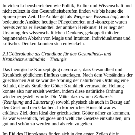
In vielen Lebensbereichen wie Politik, Kultur und Wissenschaft und
nicht zuletzt in den Gesundheitsberufen finden wir bis heute die
Spuren jener Zeit. Die Antike gilt als
Wiege der Wissenschaft
, auch
bedeutende Ansätze heutiger Pflegetheorien und -konzepte waren
bereits zentraler Bestandteil der antiken Heilkunst. Hier liegt der
Ursprung des wissenschaftlichen Denkens, gekoppelt mit der
beginnenden Abkehr von Magie und Intuition. Individualismus und
kritisches Denken konnten sich entwickeln.
2.1
Götterglaube als Grundlage für das Gesundheits- und
Krankheitsverständnis – Theurgie
Das theurgische Konzept ging davon aus, dass Gesundheit und
Krankheit göttlichem Einfluss unterlagen. Nach dem Verständnis der
griechischen Antike war die Störung der natürlichen Ordnung eine
Schuld, die als Strafe der Götter Krankheit verursachte. Heilung
konnte also nur erzielt werden, indem diese natürliche Ordnung
wiederhergestellt wurde. Die Mittel dazu waren
Katharsis
(
Reinigung
und
Läuterung
) sowohl physisch als auch in Bezug auf
den Geist
und den Glauben. In körperlicher Hinsicht war es
erklärtes Ziel, dem Ideal der griechischen Götter näher zu kommen.
Es war wesentlich, religiöse und weltliche Gesetze einzuhalten, um
gut und schön zu werden und als rein zu gelten.
Im Eid des Hippokrates finden sich in den ersten Zeilen die in