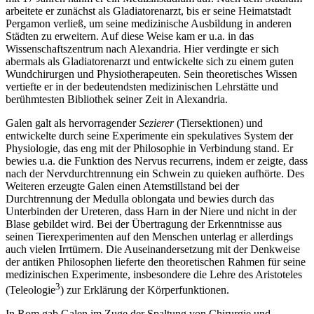
arbeitete er zunächst als Gladiatorenarzt, bis er seine Heimatstadt
Pergamon verließ, um seine medizinische Ausbildung in anderen
Städten zu erweitern. Auf diese Weise kam er u.a. in das
Wissenschaftszentrum nach Alexandria. Hier verdingte er sich
abermals als Gladiatorenarzt und entwickelte sich zu einem guten
Wundchirurgen und Physiotherapeuten. Sein theoretisches Wissen
vertiefte er in der bedeutendsten medizinischen Lehrstätte und
berühmtesten Bibliothek seiner Zeit in Alexandria.
Galen galt als hervorragender
Sezierer
(Tiersektionen) und
entwickelte durch seine Experimente ein spekulatives System der
Physiologie, das eng mit der Philosophie in Verbindung stand. Er
bewies u.a. die Funktion des Nervus recurrens, indem er zeigte, dass
nach der Nervdurchtrennung ein Schwein zu quieken aufhörte. Des
Weiteren erzeugte Galen einen Atemstillstand bei der
Durchtrennung der Medulla oblongata und bewies durch das
Unterbinden der Ureteren, dass Harn in der Niere und nicht in der
Blase gebildet wird. Bei der Übertragung der Erkenntnisse aus
seinen Tierexperimenten auf den Menschen unterlag er allerdings
auch vielen Irrtümern. Die Auseinandersetzung mit der Denkweise
der antiken Philosophen lieferte den theoretischen Rahmen für seine
medizinischen Experimente, insbesondere die Lehre des Aristoteles
3
(Teleologie
) zur Erklärung der Körperfunktionen.
In Rom gab Galen im Zuge der Spaltung von Chirurgie und