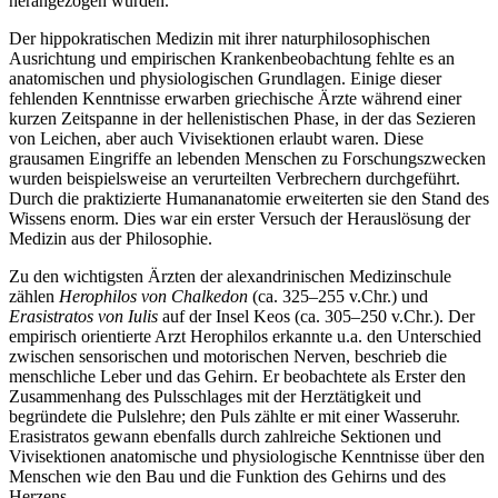
herangezogen wurden.
Der hippokratischen Medizin mit ihrer naturphilosophischen
Ausrichtung und empirischen Krankenbeobachtung fehlte es an
anatomischen und physiologischen Grundlagen. Einige dieser
fehlenden Kenntnisse erwarben griechische Ärzte während einer
kurzen Zeitspanne in der hellenistischen Phase, in der das Sezieren
von Leichen, aber auch Vivisektionen erlaubt waren. Diese
grausamen Eingriffe an lebenden Menschen zu Forschungszwecken
wurden beispielsweise an verurteilten Verbrechern durchgeführt.
Durch die praktizierte Humananatomie erweiterten sie den Stand des
Wissens enorm. Dies war ein erster Versuch der Herauslösung der
Medizin aus der Philosophie.
Zu den wichtigsten Ärzten der alexandrinischen Medizinschule
zählen
Herophilos von Chalkedon
(ca. 325–255 v.Chr.) und
Erasistratos von Iulis
auf der Insel Keos (ca. 305–250 v.Chr.). Der
empirisch orientierte Arzt Herophilos erkannte u.a. den Unterschied
zwischen sensorischen und motorischen Nerven, beschrieb die
menschliche Leber und das Gehirn. Er beobachtete als Erster den
Zusammenhang des Pulsschlages mit der Herztätigkeit und
begründete die Pulslehre; den Puls zählte er mit einer Wasseruhr.
Erasistratos gewann ebenfalls durch zahlreiche Sektionen und
Vivisektionen anatomische und physiologische Kenntnisse über den
Menschen wie den Bau und die Funktion des Gehirns und des
Herzens.