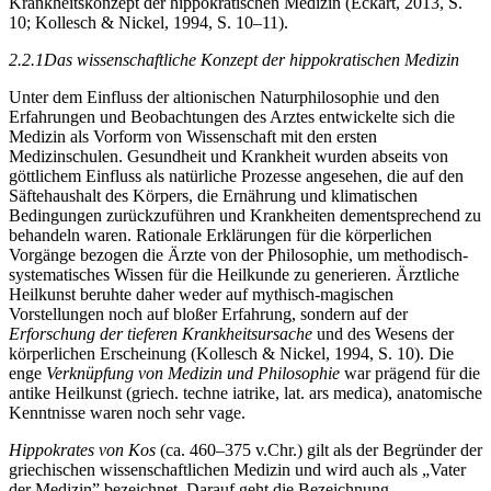
Krankheitskonzept der hippokratischen Medizin (Eckart, 2013, S.
10; Kollesch & Nickel, 1994, S. 10–11).
2.2.1
Das wissenschaftliche Konzept der hippokratischen Medizin
Unter dem Einfluss der altionischen Naturphilosophie und den
Erfahrungen und Beobachtungen des Arztes entwickelte sich die
Medizin als Vorform von Wissenschaft mit den ersten
Medizinschulen. Gesundheit und Krankheit wurden abseits von
göttlichem Einfluss als natürliche Prozesse angesehen,
die auf den
Säftehaushalt des Körpers, die Ernährung und klimatischen
Bedingungen zurückzuführen und Krankheiten dementsprechend zu
behandeln waren. Rationale Erklärungen für die körperlichen
Vorgänge bezogen die Ärzte von der Philosophie, um methodisch-
systematisches Wissen für die Heilkunde zu generieren. Ärztliche
Heilkunst beruhte daher weder auf mythisch-magischen
Vorstellungen noch auf bloßer Erfahrung, sondern auf der
Erforschung der tieferen Krankheitsursache
und des Wesens der
körperlichen Erscheinung (Kollesch & Nickel, 1994, S. 10). Die
enge
Verknüpfung von Medizin und Philosophie
war prägend für die
antike Heilkunst (griech. techne iatrike, lat. ars medica), anatomische
Kenntnisse waren noch sehr vage.
Hippokrates von Kos
(ca. 460–375 v.Chr.) gilt als der Begründer der
griechischen wissenschaftlichen Medizin und wird auch als „Vater
der Medizin” bezeichnet. Darauf geht die Bezeichnung