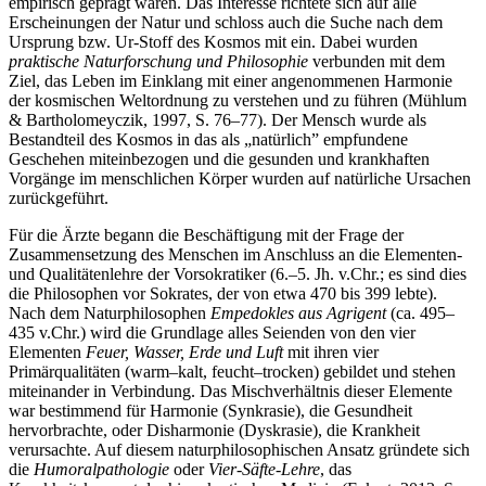
empirisch geprägt waren. Das Interesse richtete sich auf alle
Erscheinungen der Natur und schloss auch die Suche nach dem
Ursprung bzw. Ur-Stoff des Kosmos mit ein. Dabei wurden
praktische Naturforschung und Philosophie
verbunden mit dem
Ziel, das Leben im Einklang mit einer angenommenen Harmonie
der kosmischen Weltordnung zu verstehen und zu führen (Mühlum
& Bartholomeyczik, 1997, S. 76–77). Der Mensch wurde als
Bestandteil des Kosmos in das als „natürlich” empfundene
Geschehen miteinbezogen und die gesunden und krankhaften
Vorgänge im menschlichen Körper wurden auf natürliche Ursachen
zurückgeführt.
Für die Ärzte begann die Beschäftigung mit der Frage der
Zusammensetzung des Menschen im Anschluss an die Elementen-
und Qualitätenlehre der Vorsokratiker (6.–5. Jh. v.Chr.; es sind dies
die Philosophen vor Sokrates, der von etwa 470 bis 399 lebte).
Nach dem Naturphilosophen
Empedokles aus Agrigent
(ca. 495–
435 v.Chr.) wird die Grundlage alles Seienden von den vier
Elementen
Feuer, Wasser, Erde und Luft
mit ihren vier
Primärqualitäten (warm–kalt, feucht–trocken) gebildet und stehen
miteinander in Verbindung. Das Mischverhältnis dieser Elemente
war bestimmend für Harmonie (Synkrasie), die Gesundheit
hervorbrachte, oder Disharmonie (Dyskrasie), die Krankheit
verursachte. Auf diesem naturphilosophischen Ansatz gründete sich
die
Humoralpathologie
oder
Vier-Säfte-Lehre
, das