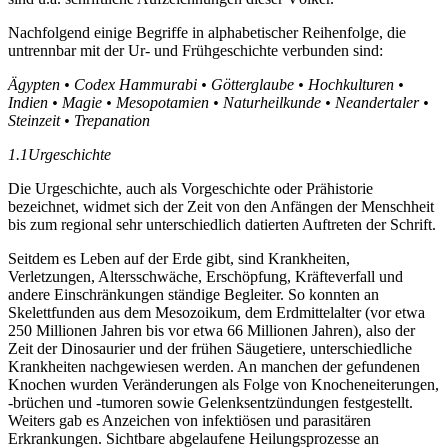
Nachfolgend einige Begriffe in alphabetischer Reihenfolge, die
untrennbar mit der Ur- und Frühgeschichte verbunden sind:
Ägypten • Codex Hammurabi • Götterglaube • Hochkulturen •
Indien • Magie • Mesopotamien • Naturheilkunde • Neandertaler •
Steinzeit • Trepanation
1.1
Urgeschichte
Die Urgeschichte, auch als Vorgeschichte oder Prähistorie
bezeichnet, widmet sich der Zeit von den Anfängen der Menschheit
bis zum regional sehr unterschiedlich datierten Auftreten der Schrift.
Seitdem es Leben auf der Erde gibt, sind Krankheiten,
Verletzungen, Altersschwäche, Erschöpfung, Kräfteverfall und
andere Einschränkungen ständige Begleiter. So konnten an
Skelettfunden aus dem Mesozoikum, dem Erdmittelalter (vor etwa
250 Millionen Jahren bis vor etwa 66 Millionen Jahren), also der
Zeit der Dinosaurier und der frühen Säugetiere, unterschiedliche
Krankheiten
nachgewiesen werden. An manchen der gefundenen
Knochen wurden Veränderungen als Folge von Knocheneiterungen,
-brüchen und -tumoren sowie Gelenksentzündungen festgestellt.
Weiters gab es Anzeichen von infektiösen und parasitären
Erkrankungen. Sichtbare abgelaufene Heilungsprozesse an