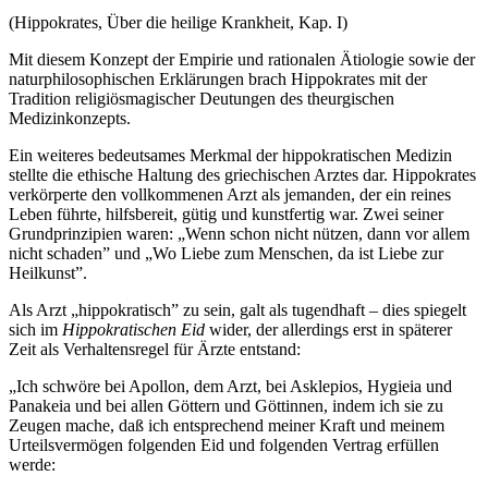
(Hippokrates, Über die heilige Krankheit, Kap. I)
Mit diesem Konzept der Empirie und rationalen Ätiologie sowie der
naturphilosophischen Erklärungen brach Hippokrates mit der
Tradition religiösmagischer Deutungen des theurgischen
Medizinkonzepts.
Ein weiteres bedeutsames Merkmal der hippokratischen Medizin
stellte die ethische Haltung des griechischen Arztes dar. Hippokrates
verkörperte den vollkommenen Arzt als jemanden, der ein reines
Leben führte, hilfsbereit, gütig und kunstfertig war. Zwei seiner
Grundprinzipien waren: „Wenn schon nicht nützen, dann vor allem
nicht schaden” und „Wo Liebe zum Menschen, da ist Liebe zur
Heilkunst”.
Als Arzt „hippokratisch” zu sein, galt als tugendhaft – dies spiegelt
sich im
Hippokratischen Eid
wider, der allerdings erst in späterer
Zeit als Verhaltensregel für Ärzte entstand:
„Ich schwöre bei Apollon, dem Arzt, bei Asklepios, Hygieia und
Panakeia und bei allen Göttern und Göttinnen, indem ich sie zu
Zeugen mache, daß ich entsprechend meiner Kraft und meinem
Urteilsvermögen folgenden Eid und folgenden Vertrag erfüllen
werde: