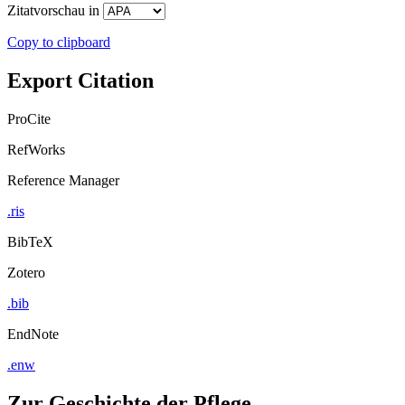
Zitatvorschau in
Copy to clipboard
Export Citation
ProCite
RefWorks
Reference Manager
.ris
BibTeX
Zotero
.bib
EndNote
.enw
Zur Geschichte der Pflege