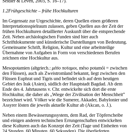
Seidler & Leven, 2003, S. 16–17).
1.2
Frühgeschichte – frühe Hochkulturen
Im Gegensatz zur Urgeschichte, deren Quellen einen größeren
Interpretationsspielraum zulassen, geben Quellen aus der Zeit der
frühen Hochkulturen detaillierter Auskunft über die entsprechende
Zeit. Neben archäologischen Funden sind hier auch
Schriftdokumente und künstlerische Darstellungen von Bedeutung.
Gemeinsame Schrift, Religion, Kultur und eine arbeitsteilige
Übernahme von Aufgaben in Form von verschiedenen Berufen
zeichnen eine Hochkultur aus.
Mesopotamien (altgriech.:
μέσο ποταμοι
, méso potamói = zwischen
den Flüssen), auch als Zweistromland bekannt, liegt zwischen den
Flüssen Euphrat und Tigris und befindet sich auf dem heutigen
Gebiet des Irak (Asien), südlich der Hauptstadt Bagdad. Ab dem
Ende des 4. Jahrtausens v. Chr. entwickelte sich dort die erste
Hochkultur, die daher als „Wiege der Zivilisation der Menschheit”
bezeichnet wird. Völker wie die Sumerer, Akkader, Babylonier und
Assyrer lösten die jeweils aktuelle Kultur ab (Akcan, o. J.).
Neben einem Bewässerungssystem, dem Rad, der Töpferscheibe
und einigen anderen technischen Errungenschaften entwickelten
diese Kulturen auch das Konzept der Zeit (Tage und Einheiten von
24 Stunden, 60 Minuten, 60 Sekunden). Die überlieferten